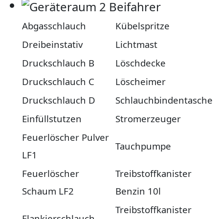
Abgasschlauch
Kübelspritze
Dreibeinstativ
Lichtmast
Druckschlauch B
Löschdecke
Druckschlauch C
Löscheimer
Druckschlauch D
Schlauchbindentasche
Einfüllstutzen
Stromerzeuger
Feuerlöscher Pulver
Tauchpumpe
LF1
Feuerlöscher
Treibstoffkanister
Schaum LF2
Benzin 10l
Treibstoffkanister
Flankierschlauch