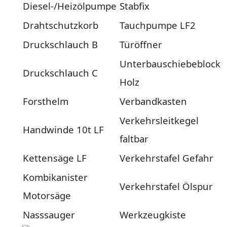
Diesel-/Heizölpumpe
Stabfix
Drahtschutzkorb
Tauchpumpe LF2
Druckschlauch B
Türöffner
Unterbauschiebeblock
Druckschlauch C
Holz
Forsthelm
Verbandkasten
Verkehrsleitkegel
Handwinde 10t LF
faltbar
Kettensäge LF
Verkehrstafel Gefahr
Kombikanister
Verkehrstafel Ölspur
Motorsäge
Nasssauger
Werkzeugkiste