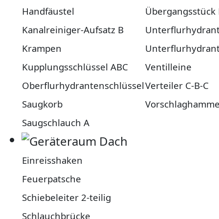
Handfäustel
Übergangsstück
Kanalreiniger-Aufsatz B
Unterflurhydran
Krampen
Unterflurhydran
Kupplungsschlüssel ABC
Ventilleine
Oberflurhydrantenschlüssel
Verteiler C-B-C
Saugkorb
Vorschlaghamme
Saugschlauch A
Einreisshaken
Feuerpatsche
Schiebeleiter 2-teilig
Schlauchbrücke